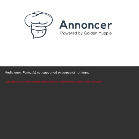
Media error: Format(s) not supported or source(s) not found
Descargar archivo: https://lightspeedspain.com/wp-content/uploads/2021/12/Fondo-negro.mp4